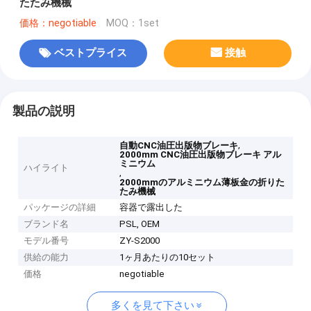
たたみ機械
価格：negotiable
MOQ：1set
ベストプライス
接触
製品の説明
,
自動CNC油圧出版物ブレーキ
2000mm CNC油圧出版物ブレーキ アル
ミニウム
ハイライト
,
2000mmのアルミニウム薄板金の折りた
たみ機械
パッケージの詳細
容器で露出した
ブランド名
PSL, OEM
モデル番号
ZY-S2000
供給の能力
1ヶ月あたりの10セット
価格
negotiable
多くを見て下さい