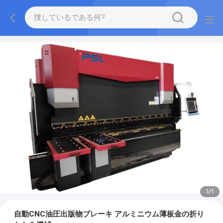
1
/
1
自動CNC油圧出版物ブレーキ アルミニウム薄板金の折り