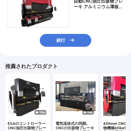
自動CNC油圧出版物ブレ
ーキ アルミニウム薄板金
の折りたたみ機械
続行
推薦されたプロダクト
ESAのコントローラー
電気流体式の同調。
400mm CNC
CNC油圧出版物ブレー
CNCの出版物ブレーキ
物機械45kw油圧